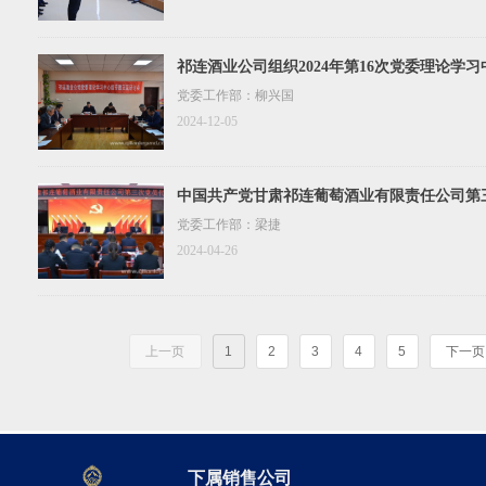
祁连酒业公司组织2024年第16次党委理论学
党委工作部：柳兴国
2024-12-05
中国共产党甘肃祁连葡萄酒业有限责任公司第
召开
党委工作部：梁捷
2024-04-26
上一页
1
2
3
4
5
下一页
下属销售公司