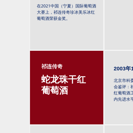
在2021中国（宁夏）国际葡萄酒
大赛上，祁连传奇珍冰美乐冰红
葡萄酒荣获金奖。
祁连传奇
2003年
蛇龙珠干红
北京市科
会鉴评：
葡萄酒
红葡萄酒
内先进水