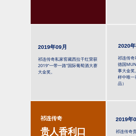
2020
2019年09月
祁连传奇
祁连传奇私家窖藏西拉干红荣获
德国MUND
2019“一带一路”国际葡萄酒大赛
事大金奖
大金奖。
样中唯一
品）
祁连传奇
2019年
贵人香利口
祁连传奇